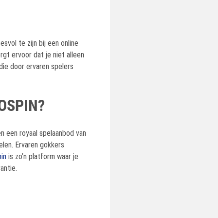
svol te zijn bij een online
gt ervoor dat je niet alleen
n die door ervaren spelers
OSPIN?
en een royaal spelaanbod van
pelen. Ervaren gokkers
in
is zo’n platform waar je
antie.