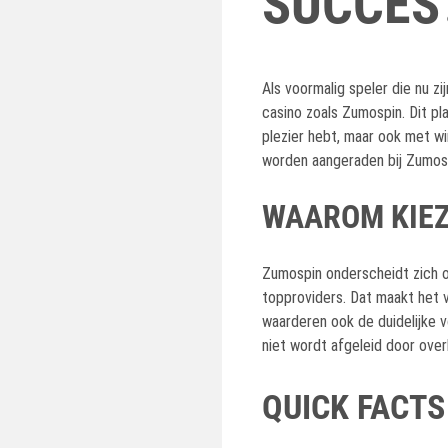
SUCCES
Als voormalig speler die nu zi
casino zoals Zumospin. Dit pl
plezier hebt, maar ook met win
worden aangeraden bij Zumospin
WAAROM KIEZ
Zumospin onderscheidt zich op
topproviders. Dat maakt het v
waarderen ook de duidelijke 
niet wordt afgeleid door over
QUICK FACTS