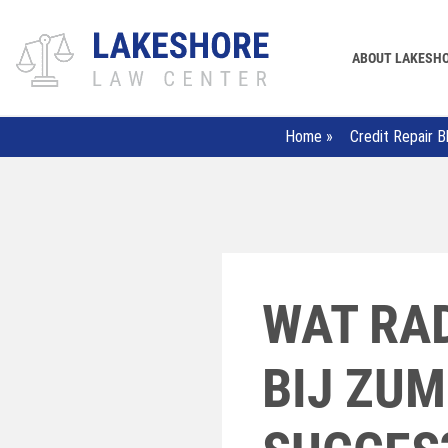
ABOUT LAKESH
Home
»
Credit Repair B
WAT RA
BIJ ZU