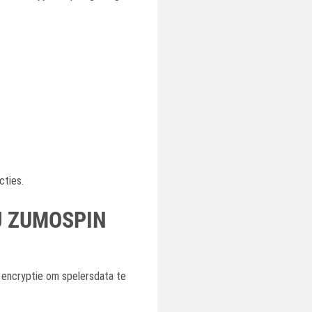
cties.
J ZUMOSPIN
 encryptie om spelersdata te